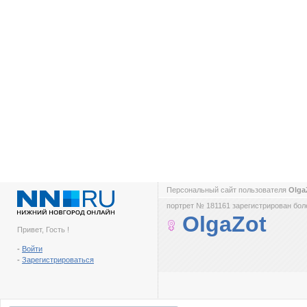
Персональный сайт пользователя
Olga
портрет № 181161 зарегистрирован боле
OlgaZot
Привет, Гость !
-
Войти
-
Зарегистрироваться