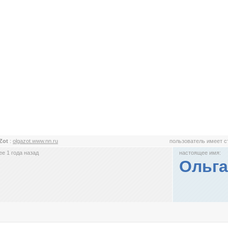
Zot
:
olgazot.www.nn.ru
пользователь имеет 
е 1 года назад
настоящее имя:
Ольга