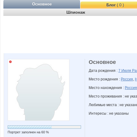
Основное
Блог
( 0 )
Шпионаж
Основное
Дата рождения :
7 Июля
Ра
Место рождения :
Россия
,
Н
Место нахождения :
Россия
Место проживания : не ука
Любимые места : не указа
Интересы : не указаны
Портрет заполнен на 60 %