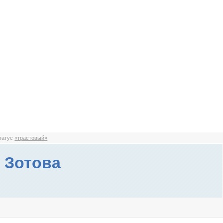
статус
«трастовый»
 Зотова