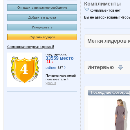
Комплименты
Отправить приватное сообщение
Комплиментов нет.
Вы не авторизованы! Чтоб
Добавить в друзья
Игнорировать
Сделать подарок
Метки лидеров
Совместная покупка: взрослый
популярность:
33559 место
-11 ↓
Интервью
рейтинг
637
?
Привилегированный
пользователь
4
уровня
Последние
фотогра